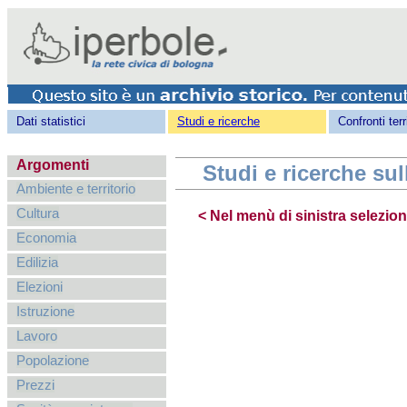
Dati statistici
Studi e ricerche
Confronti terri
Argomenti
Studi e ricerche sull
Ambiente e territorio
Cultura
< Nel menù di sinistra selezi
Economia
Edilizia
Elezioni
Istruzione
Lavoro
Popolazione
Prezzi