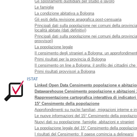
Gli spostamenti quotidiani per studio e lavoro
Le famiglie
La condizione abitativa a Bologna
Gli esiti della revisione anagrafica post-censuaria
Principali dati sulla popolazione nei comuni della provinci
località abitate (dati definitivi)
Principali dati sulla popolazione nei comuni della provinci
provvisori)
La popolazione legale
Il censimento degli stranieri a Bologna: un approfondiment
Primi risultati per la provincia di Bologna
Il censimento on line a Bologna: il profilo dei cittadini c
Primi risultati provvisori a Bologna
ISTAT
Linked Open Data Censimento popolazione e abitazion
Datawarehouse Censimento popolazione e abitazioni 20
Rappresentazione cartografica interattiva di indicatori 
15° Censimento della popolazione
Approfondimenti su nuclei familiari, migrazioni interne e in
Le nuove informazioni del 15° Censimento della popolazion
Nuovi dati su popolazione, famiglie, abitazioni e stranieri
La popolazione legale del 15° Censimento della popolazio
I risultati del Censimento: Il paese comincia a delinearsi